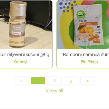
ir mljeveni sušeni 38 g
Bomboni naranča đum
Kotányi
Bio Primo
<
1
2
3
>