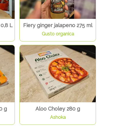
 0,8 L
Fiery ginger jalapeno 275 ml
Gusto organica
0 g
Aloo Choley 280 g
Ashoka