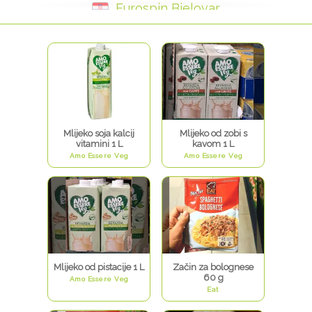
Eurospin Bjelovar
Mlijeko soja kalcij
Mlijeko od zobi s
vitamini 1 L
kavom 1 L
Amo Essere Veg
Amo Essere Veg
Mlijeko od pistacije 1 L
Začin za bolognese
60 g
Amo Essere Veg
Eat