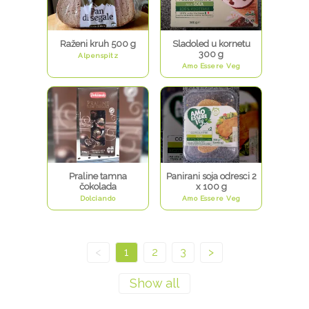
Raženi kruh 500 g
Sladoled u kornetu
300 g
Alpenspitz
Amo Essere Veg
Praline tamna
Panirani soja odresci 2
čokolada
x 100 g
Dolciando
Amo Essere Veg
<
1
2
3
>