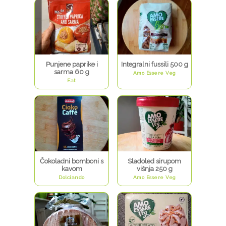
Punjene paprike i
Integralni fussili 500 g
sarma 60 g
Amo Essere Veg
Eat
Čokoladni bomboni s
Sladoled sirupom
kavom
višnja 250 g
Dolciando
Amo Essere Veg