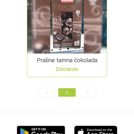
Praline tamna čokolada
Dolciando
<
1
>