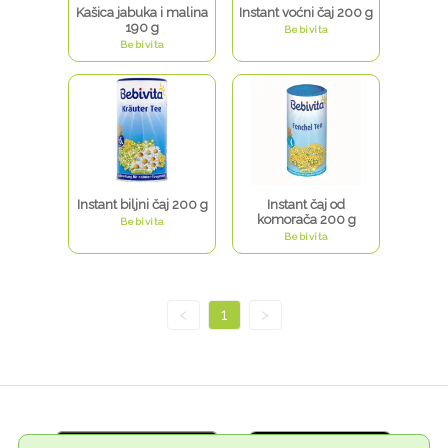
Kašica jabuka i malina
Instant voćni čaj 200 g
190 g
Bebivita
Bebivita
Instant biljni čaj 200 g
Instant čaj od
komorača 200 g
Bebivita
Bebivita
<
1
>