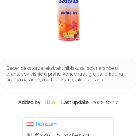
Šećer, dekstorza, ekstrakt hibiskusa, sok naranče u
prahu, sok višnje u prahu, koncentrat grejpa, prirodna
aroma naranče, maltodekstrin, cikla u prahu
H.Lo
2022-10-17
Konzum
€3.45
2018-01-01