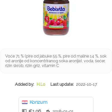
Voće 71 % (pire od jabuke 55 %, pire od maline 14 %, sok
od aronije od koncentriranog soka aronije), voda, šećer,
rižin škrob, rižin griz, vitamin C
H.Lo
2022-10-17
Konzum
€1.06
2018-01-01