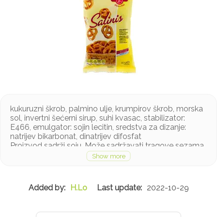
kukuruzni škrob, palmino ulje, krumpirov škrob, morska
sol, invertni šećerni sirup, suhi kvasac, stabilizator:
E466, emulgator: sojin lecitin, sredstva za dizanje:
natrijev bikarbonat, dinatrijev difosfat
Proizvod sadrži soju. Može sadržavati tragove sezama
H.Lo
2022-10-29