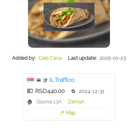
Cale Caca
2025-01-23
IL Traffico
🍔
🥡
RSD440.00
2024-12-31
Glavna 13A
Zemun
Map