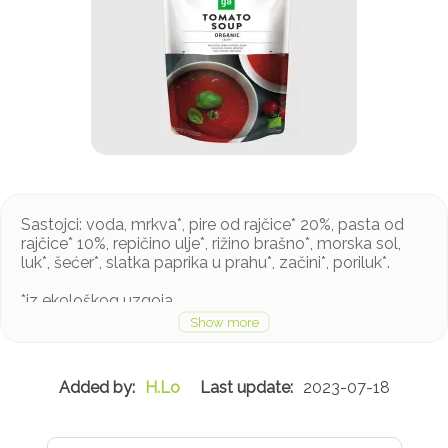
Sastojci: voda, mrkva*, pire od rajčice* 20%, pasta od
rajčice* 10%, repičino ulje*, rižino brašno*, morska sol,
luk*, šećer*, slatka paprika u prahu*, začini*, poriluk*.
*iz ekološkog uzgoja
H.Lo
2023-07-18