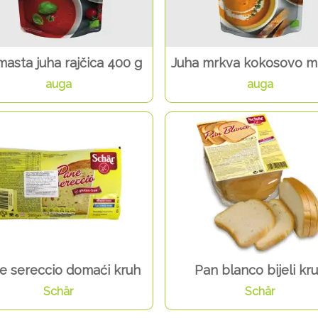
asta juha rajčica 400 g
Juha mrkva kokosovo ml
auga
auga
e sereccio domaći kruh
Pan blanco bijeli kr
Schär
Schär