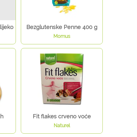
ijeko
Bezglutenske Penne 400 g
Momus
uh
Fit flakes crveno voće
Naturel