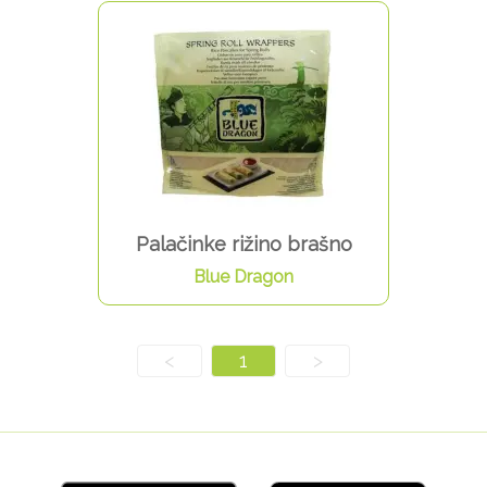
Palačinke rižino brašno
Blue Dragon
<
1
>