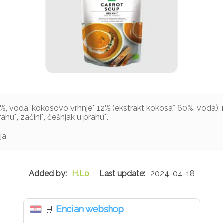
%, voda, kokosovo vrhnje* 12% (ekstrakt kokosa* 60%, voda), r
ahu*, začini*, češnjak u prahu*.
ja
H.Lo
2024-04-18
Encian webshop
🛒