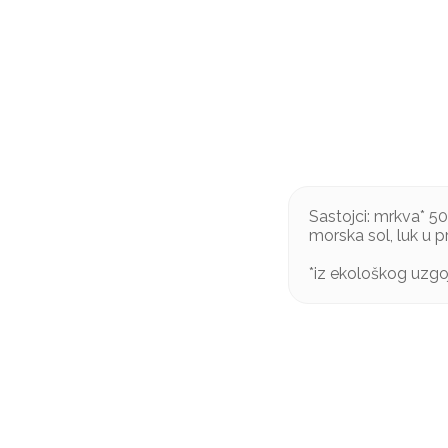
Sastojci: mrkva* 50
morska sol, luk u pr
*iz ekološkog uzgo