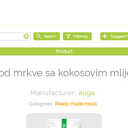
od mrkve sa kokosovim mli
auga
Ready-made meals