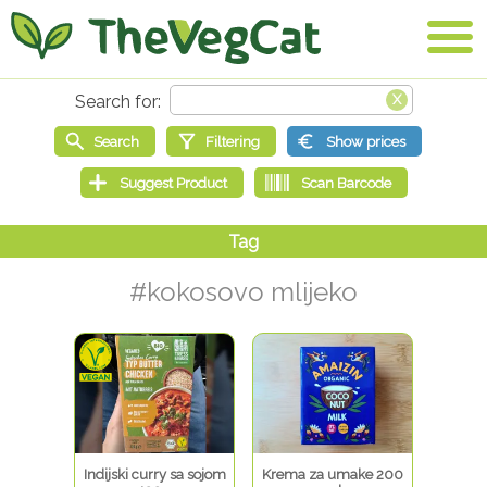
#kokosovo mlijeko
Indijski curry sa sojom
Krema za umake 200