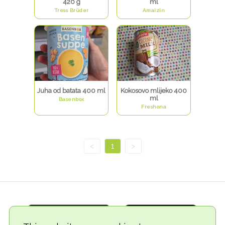
420 g
ml
Tress Brüder
Amaizin
Juha od batata 400 ml
Kokosovo mlijeko 400
ml
Basenbox
Freshona
<
1
>