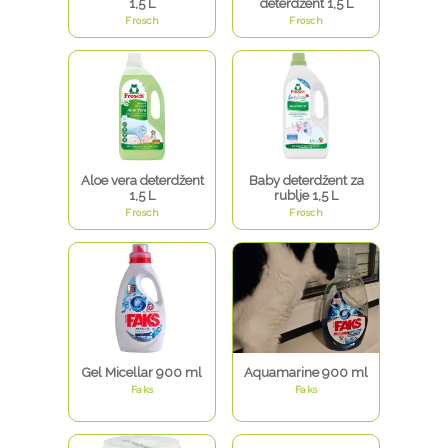
1,5 L
deterdžent 1,5 L
Frosch
Frosch
Aloe vera deterdžent
Baby deterdžent za
1,5 L
rublje 1,5 L
Frosch
Frosch
Gel Micellar 900 ml
Aquamarine 900 ml
Faks
Faks