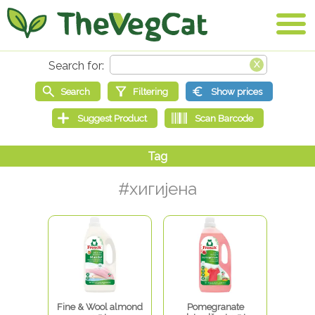
#хигијена
Fine & Wool almond
Pomegranate