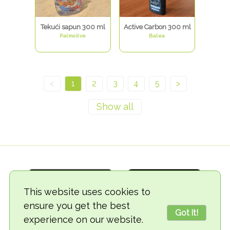
Tekući sapun 300 ml
Active Carbon 300 ml
Palmolive
Balea
<
1
2
3
4
5
>
This website uses cookies to
ensure you get the best
Got it!
experience on our website.
© 2018-2026 TheVegCat