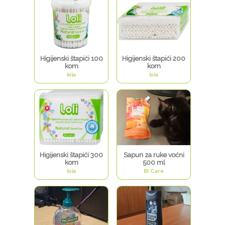
Higijenski štapići 100
Higijenski štapići 200
kom
kom
lola
lola
Higijenski štapići 300
Sapun za ruke voćni
kom
500 ml
lola
BI Care