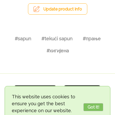
Update product info
#sapun
#tekući sapun
#прање
#хигијена
This website uses cookies to
ensure you get the best
Got it!
experience on our website.
© 2018-2026 TheVegCat