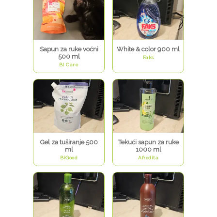
Sapun za ruke voćni
White & color 900 ml
500 ml
Faks
BI Care
Gel za tuširanje 500
Tekući sapun za ruke
ml
1000 ml
BiGood
Afrodita