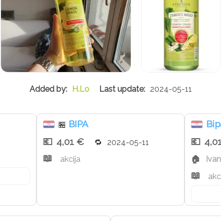
H.Lo
2024-05-11
BIPA
Bip
🏪
4,01 €
4,0
2024-05-11
akcija
Iva
akc