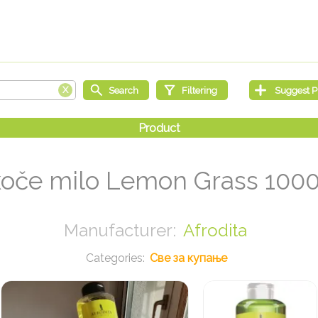
oče milo Lemon Grass 100
Afrodita
Све за купање