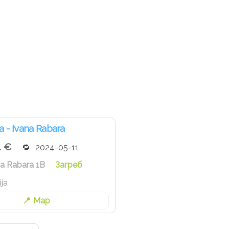
a - Ivana Rabara
1 €
2024-05-11
na Rabara 1B
Загреб
ija
Map