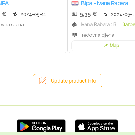
IPA
Bipa - Ivana Rabara
5 €
5,35 €
2024-05-11
2024-05-1
ovna cijena
Ivana Rabara 1B
Загр
redovna cijena
Map
Update product info