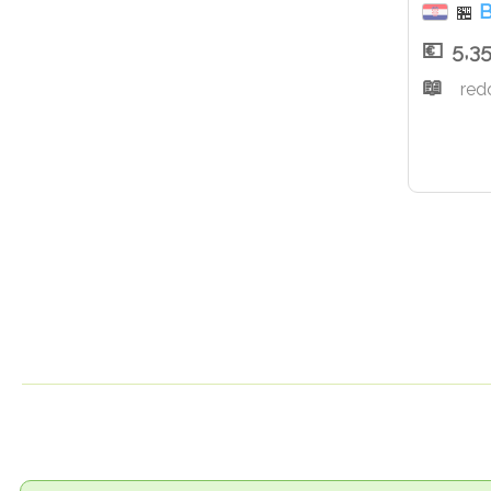
B
🏪
5,3
red