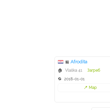
Afrodita
🏪
Vlaška 41
Загреб
2018-01-01
Map