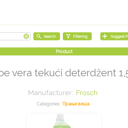
oe vera tekući deterdžent 1,
Frosch
Прање веша