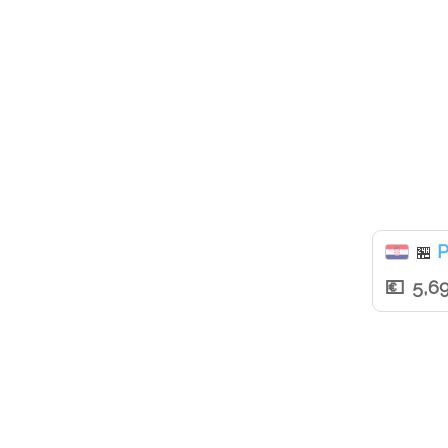
P
🏪
5,6