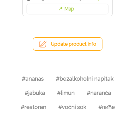
Map
Update product info
#ananas
#bezalkoholni napitak
#jabuka
#limun
#naranča
#restoran
#voćni sok
#пиће