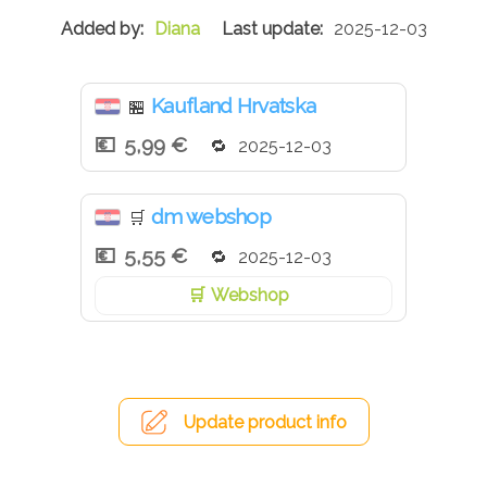
Kondomi you&me imaju dodanu aromu jagoda.
Diana
2025-12-03
Elektronički su testirani.
Kaufland Hrvatska
🏪
5,99 €
2025-12-03
dm webshop
🛒
5,55 €
2025-12-03
Webshop
Update product info