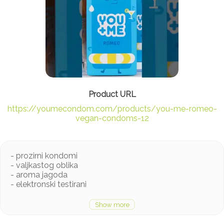
https://youmecondom.com/products/you-me-romeo-
vegan-condoms-12
- prozirni kondomi
- valjkastog oblika
- aroma jagoda
- elektronski testirani
Kondomi you&me su prozirni i glatki.
Lubrikantni kondomi imaju rezervoar i valjkastog su
oblika.