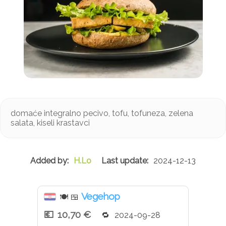
domaće integralno pecivo, tofu, tofuneza, zelena
salata, kiseli krastavci
H.Lo
2024-12-13
Vegehop
🍽
🍱
10,70 €
2024-09-28