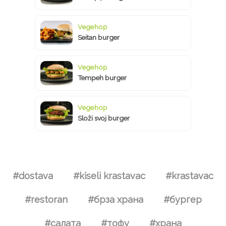
Vegehop
Seitan burger
Vegehop
Tempeh burger
Vegehop
Složi svoj burger
#dostava
#kiseli krastavac
#krastavac
#restoran
#брза храна
#бургер
#салата
#тофу
#храна