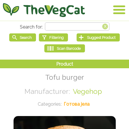
Tofu burger
Vegehop
Готова јела