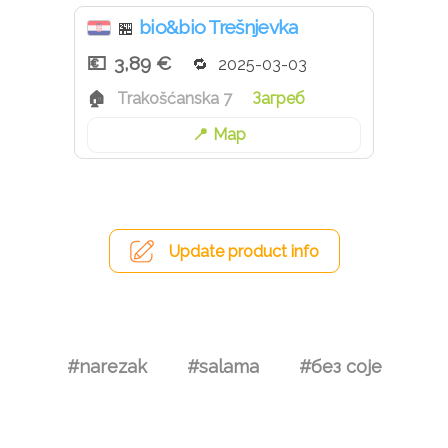
bio&bio Trešnjevka
🏪
3,89 €
2025-03-03
Trakošćanska 7
Загреб
Map
Update product info
#narezak
#salama
#без соје