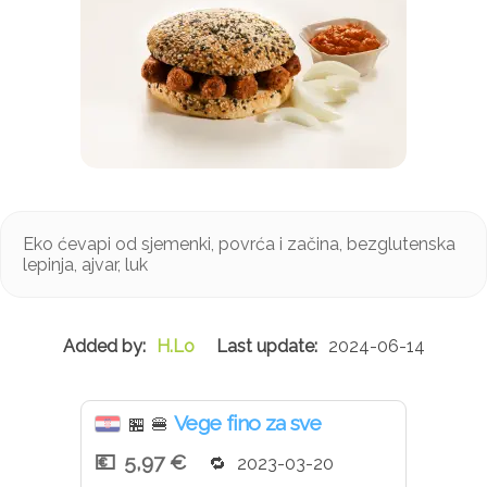
Eko ćevapi od sjemenki, povrća i začina, bezglutenska
lepinja, ajvar, luk
H.Lo
2024-06-14
Vege fino za sve
🏪
🍔
5,97 €
2023-03-20