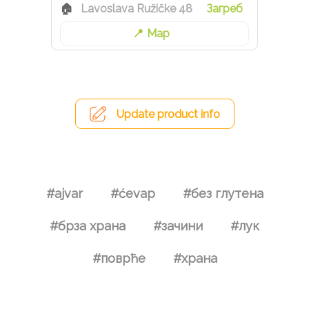
Lavoslava Ružičke 48
Загреб
Map
Update product info
#ajvar
#ćevap
#без глутена
#брза храна
#зачини
#лук
#поврће
#храна