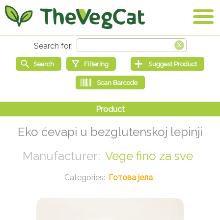
Eko ćevapi u bezglutenskoj lepinji
Vege fino za sve
Готова јела