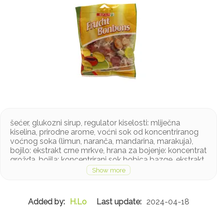
šećer, glukozni sirup, regulator kiselosti: mliječna
kiselina, prirodne arome, voćni sok od koncentriranog
voćnog soka (limun, naranča, mandarina, marakuja),
bojilo: ekstrakt crne mrkve, hrana za bojenje: koncentrat
grožđa, bojila: koncentrirani sok bobica bazge, ekstrakt
kurkume, koncentrirani sok od cikle, regulator kiselosti:
natrijev acetat
H.Lo
2024-04-18