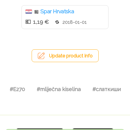
Spar Hrvatska
🏪
1,19 €
2018-01-01
Update product info
#E270
#mliječna kiselina
#слаткиши