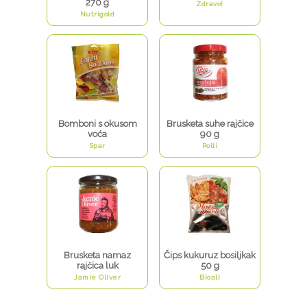
270 g
Zdravo!
Nutrigold
Bomboni s okusom
Brusketa suhe rajčice
voća
90 g
Spar
Polli
Brusketa namaz
Čips kukuruz bosiljkak
rajčica luk
50 g
Jamie Oliver
Bioali