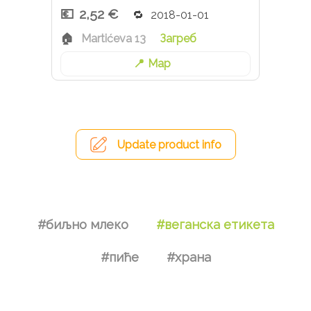
2,52 €
2018-01-01
Martićeva 13
Загреб
Map
Update product info
#биљно млеко
#веганска етикета
#пиће
#храна