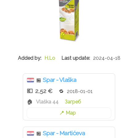
H.Lo
2024-04-18
Spar - Vlaška
🏪
2,52 €
2018-01-01
Vlaška 44
Загреб
Map
Spar - Martićeva
🏪