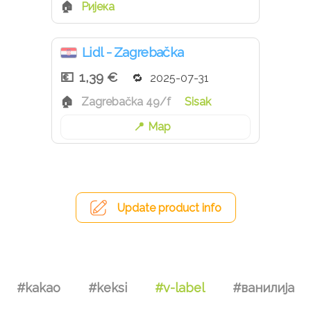
Ријека
Lidl - Zagrebačka
1,39 €
2025-07-31
Zagrebačka 49/f
Sisak
Map
Update product info
#kakao
#keksi
#v-label
#ванилија