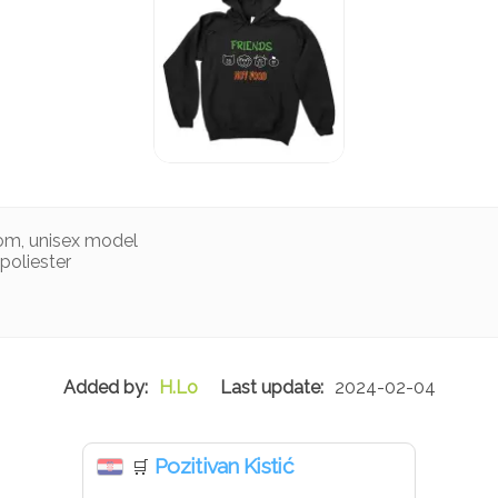
čom, unisex model
poliester
H.Lo
2024-02-04
Pozitivan Kistić
🛒