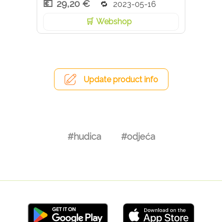
29,20 €
2023-05-16
Webshop
Update product info
#hudica
#odjeća