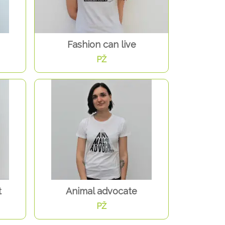
Fashion can live
PŽ
t
Animal advocate
PŽ