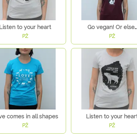
Listen to your heart
Go vegan! Or else…
PŽ
PŽ
ve comes in all shapes
Listen to your hear
PŽ
PŽ