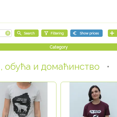
, обућа и домаћинство
• 