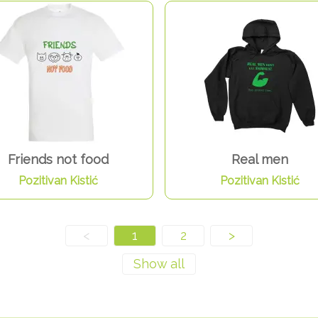
Friends not food
Real men
Pozitivan Kistić
Pozitivan Kistić
<
1
2
>