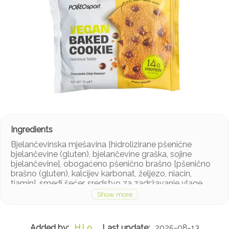
Bjelančevinska mješavina [hidrolizirane pšenične
bjelančevine (gluten), bjelančevine graška, sojine
bjelančevine], obogaćeno pšenično brašno [pšenično
brašno (gluten), kalcijev karbonat, željezo, niacin,
tiamin], smeđi šećer, sredstvo za zadržavanje vlage
(biljni glicerin), zobeni sirup (gluten), komadići tamne
čokolade (9 %) [kakaova masa, šećer, emulgator (sojin
lecitin), aroma], maslinovo ulje, kakaov prah, tvar za
rahljenje (natrijev bikarbonat), aroma.
H.Lo
2025-08-13