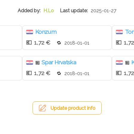
H.Lo
2025-01-27
Konzum
To
1,72 €
1,7
2018-01-01
Spar Hrvatska
K
🏪
🏪
1,72 €
1,7
2018-01-01
Update product info