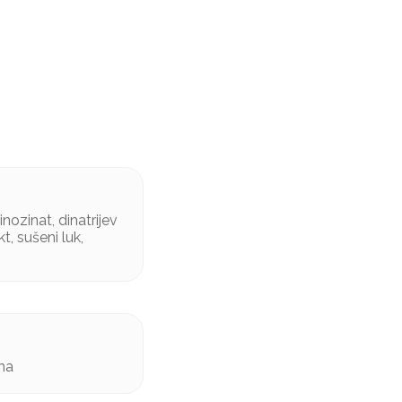
nozinat, dinatrijev
t, sušeni luk,
ima