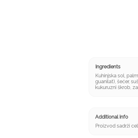
Kuhinjska sol, palm
guanilat), šećer, su
kukuruzni škrob, zač
Proizvod sadrži cel