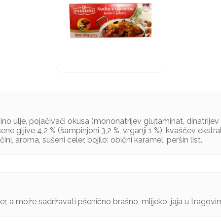
ino ulje, pojačivači okusa (mononatrijev glutaminat, dinatrijev i
šene gljive 4,2 % (šampinjoni 3,2 %, vrganji 1 %), kvaščev ekstrak
ini, aroma, sušeni celer, bojilo: obični karamel, peršin list.
er, a može sadržavati pšenično brašno, mlijeko, jaja u tragov