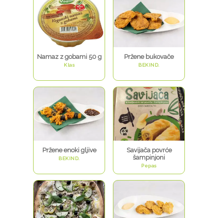
Namaz z gobami 50 g
Pržene bukovače
Klas
BEKIND.
Pržene enoki gljive
Savijača povrće
šampinjoni
BEKIND.
Pepas