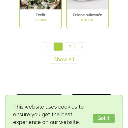
Foolir
Pržene bukovače
Caruso
BEKIND.
<
1
2
>
This website uses cookies to
ensure you get the best
Got it!
experience on our website.
© 2018-2026 TheVegCat