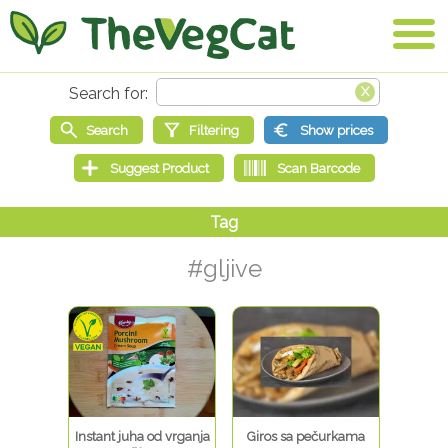
#gljive
Instant juha od vrganja
Giros sa pečurkama