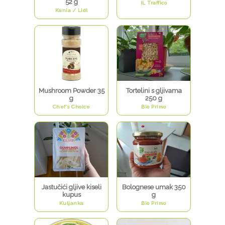
52 g
IL Traffico
Kania / Lidl
Mushroom Powder 35
Tortelini s gljivama
g
250 g
Chef's Choice
Bio Primo
Jastučići gljive kiseli
Bolognese umak 350
kupus
g
Kuljanka
Bio Primo