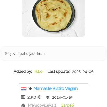
Slojeviti pahuljasti kruh
H.Lo
2025-04-05
Namaste Bistro Vegan
🍽
2,50 €
2024-01-15
Preradovićeva 2
Загреб