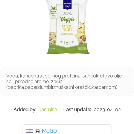
Voda, koncentrat sojinog proteina, suncokretovo ulje,
sol, prirodne arome, začini:
(paprika,papar,đumbir,muškatni oraščić,kardamom)
Jasmina
2023-04-02
Metro
🏪