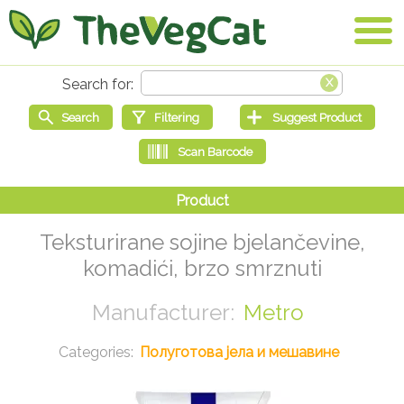
Teksturirane sojine bjelančevine,
komadići, brzo smrznuti
Metro
Полуготова јела и мешавине