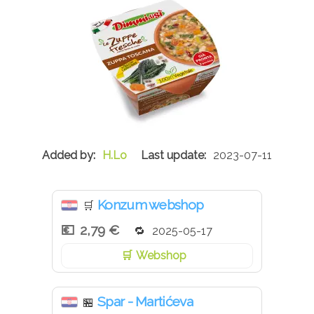
H.Lo
2023-07-11
Konzum webshop
🛒
2,79 €
2025-05-17
Webshop
Spar - Martićeva
🏪