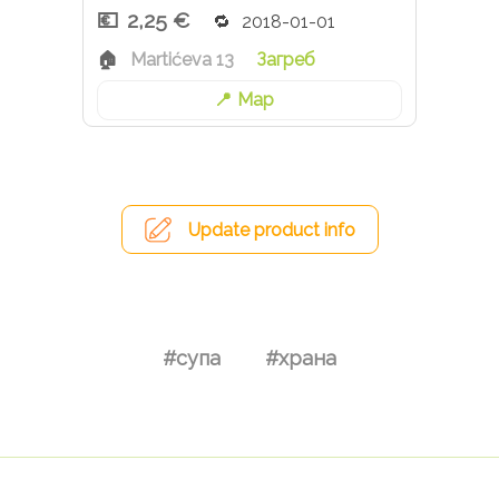
2,25 €
2018-01-01
Martićeva 13
Загреб
Map
Update product info
#супа
#храна