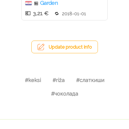
Garden
🏪
3,21 €
2018-01-01
Update product info
#keksi
#riža
#слаткиши
#чоколада