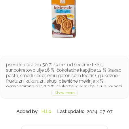
pšenično brašno 50 %, šećer od šećerne trske,
suncokretovo ulje 16 %, čokoladne kapljice 12 % (kakao
pasta, smeđi šećer, emulgator: sojin lecitin), glukozno-
fruktuzni kukuruzni sirup, pšenične mekinje 3 %,
ekspandirana riža 2,3 %, glukozni kukuruzni sirup, kvasci
(fosfat monokalcit, soda karbonat, amonij karbonat),
sol, prirodne arome
Proizvod sadrži gluten i soju, a može sadržavati mlijeko
i orašaste plodove u tragovima
H.Lo
2024-07-07