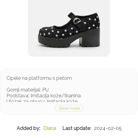
Cipele na platformu s petom
Gornji materijal: PU
Podstava: Imitacija kože/tkanina
Uložak za obuću: Imitacija kože
Potplat: Sintetika
Vrsta podstave: Hladna izolacija
Tkanina: Baršun/velur
Diana
2024-02-05