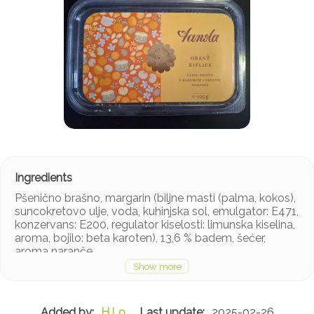
Pšenično brašno, margarin (biljne masti (palma, kokos),
suncokretovo ulje, voda, kuhinjska sol, emulgator: E471,
konzervans: E200, regulator kiselosti: limunska kiselina,
aroma, bojilo: beta karoten), 13,6 % badem, šećer,
aroma naranče.
H.Lo
2025-02-26