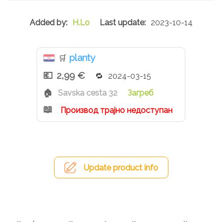
uzgoja. Prosječne nutritivne vrijednosti na 100 g:
Energija 1397 kJ/ 331 kcal, Masti 4,0 g, od kojih
H.Lo
2023-10-14
zasićene masne kiseline 0,8 g, Ugljikohidrati 50,2 g, od
čega Šećeri 11,9 g, Dijetalna vlakna 10,3 g, Bjelančevine
18,4 g, Sol 4,2 g.
planty
🛒
2,99 €
2024-03-15
Savska cesta 32
Загреб
Производ трајно недоступан
Update product info