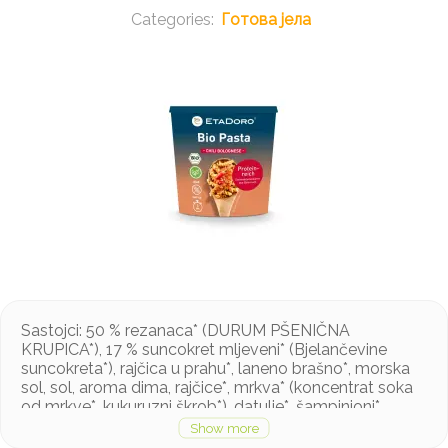
Готова јела
Sastojci: 50 % rezanaca* (DURUM PŠENIČNA
KRUPICA*), 17 % suncokret mljeveni* (Bjelančevine
suncokreta*), rajčica u prahu*, laneno brašno*, morska
sol, sol, aroma dima, rajčice*, mrkva* (koncentrat soka
od mrkve*, kukuruzni škrob*), datulje*, šampinjoni*,
paprika*, luk*, češnjak*, krumpirov škrob*, začinsko bilje*,
bosiljak*, papar, čili* (0,2 %) *iz ekološkog kontroliranog