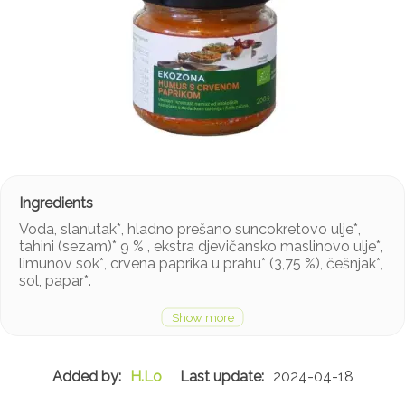
Voda, slanutak*, hladno prešano suncokretovo ulje*,
tahini (sezam)* 9 % , ekstra djevičansko maslinovo ulje*,
limunov sok*, crvena paprika u prahu* (3,75 %), češnjak*,
sol, papar*.
*ekološki uzgoj
Energetska vrijednost: 1098 kJ / 264 kcal
Masti: 18.2 g
H.Lo
2024-04-18
..od kojih zasićene masne kiseline: 1.9 g
Ugljikohidrati: 12.6 g