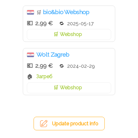
..od kojih šećeri: 2.5 g
Bjelančevine: 12.4 g
bio&bio Webshop
🛒
Sol: 1.1 g
2,99 €
2025-05-17
Webshop
Wolt Zagreb
2,99 €
2024-02-29
Загреб
Webshop
Update product info