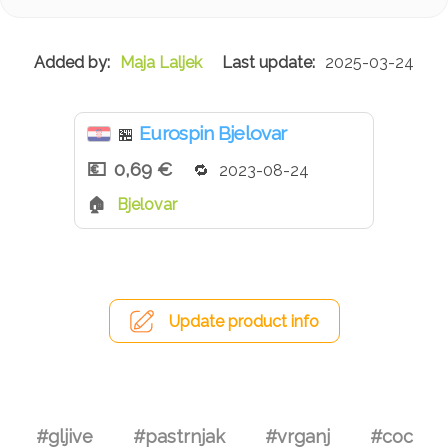
Maja Laljek
2025-03-24
Eurospin Bjelovar
🏪
0,69 €
2023-08-24
Bjelovar
Update product info
#gljive
#pastrnjak
#vrganj
#сос