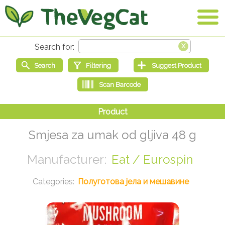
Smjesa za umak od gljiva 48 g
Eat / Eurospin
Полуготова јела и мешавине