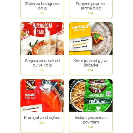
Začin za bolognese
Punjene paprike i
60 g
sarma 60 g
Eat
Eat
Smjesa za umak od
Krem juha od gljiva,
gljiva 48 g
lisičarke
Eat
Eat
Krem juha od rajčice
Instant tjestenina s
povrćem
Eat
Eat