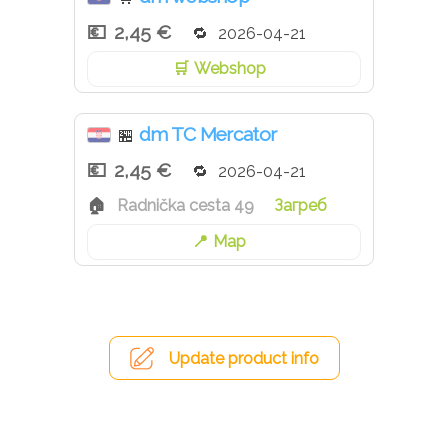
2,45 €
2026-04-21
Webshop
dm TC Mercator
🏪
2,45 €
2026-04-21
Radnička cesta 49
Загреб
Map
Update product info