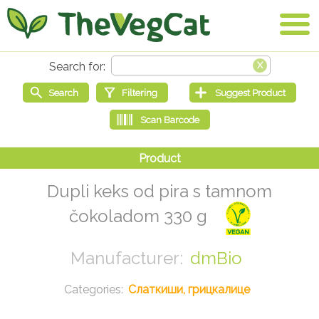
Dupli keks od pira s tamnom
čokoladom 330 g
dmBio
Слаткиши, грицкалице