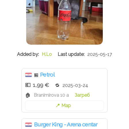
H.Lo
2025-05-17
Petrol
🏪
1,99 €
2025-03-24
Branimirova 10 a
Загреб
Map
Burger King - Arena centar