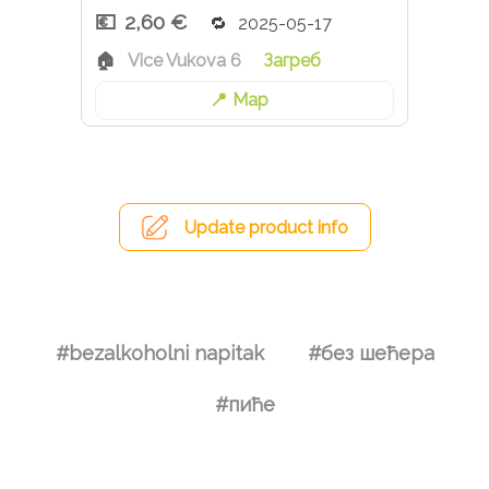
2,60 €
2025-05-17
Vice Vukova 6
Загреб
Map
Update product info
#bezalkoholni napitak
#без шећера
#пиће