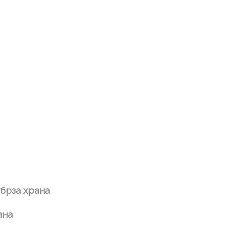
брза храна
ана