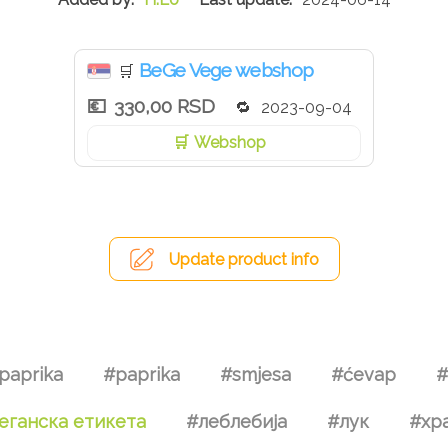
BeGe Vege webshop
🛒
330,00 RSD
2023-09-04
Webshop
Update product info
paprika
#paprika
#smjesa
#ćevap
#
еганска етикета
#леблебија
#лук
#хр