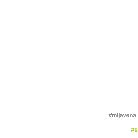
#mljevena 
#в