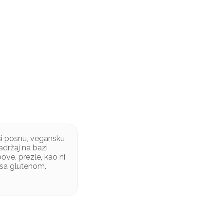
i posnu, vegansku
adržaj na bazi
ove, prezle, kao ni
 sa glutenom.
sko bilje, začini.