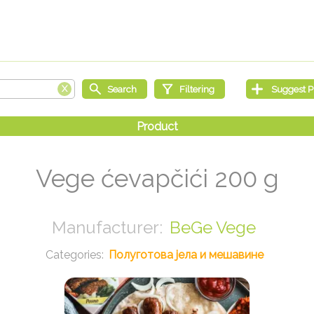
Vege ćevapčići 200 g
BeGe Vege
Полуготова јела и мешавине