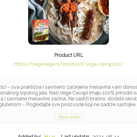
https://begevege.rs/proizvod/vege-cevapcici/
ći – ova praktična i savršeno začinjena mešavina vam donos
ionalnog srpskog jela. Naši Vege Ćevapi imaju 100% prirodni s
ta i savršene mešavine začina. Ne sadrži brašno, dodate skrob
 glutenom – Pogledajte sve proizvode koji ne sadrže sastojke
 suncokret, crni luk, morska so, začinska mlevena paprika, začin
arome ni veštačke boje.
H.Lo
2024-06-14