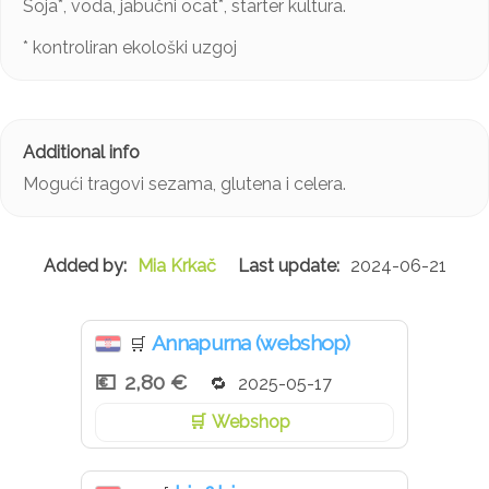
Soja*, voda, jabučni ocat*, starter kultura.
* kontroliran ekološki uzgoj
Mogući tragovi sezama, glutena i celera.
Mia Krkač
2024-06-21
Annapurna (webshop)
🛒
2,80 €
2025-05-17
Webshop