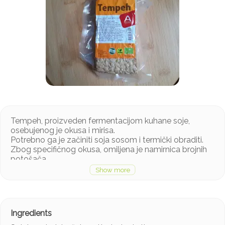
Tempeh, proizveden fermentacijom kuhane soje,
osebujenog je okusa i mirisa.
Potrebno ga je začiniti soja sosom i termički obraditi.
Zbog specifičnog okusa, omiljena je namirnica brojnih
potošača.
Uz svježi tempeh, Annapurna proizvodi i dimljeni
tempeh.