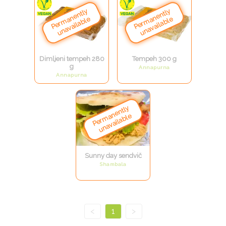
Dimljeni tempeh 280
Tempeh 300 g
g
Annapurna
Annapurna
Sunny day sendvič
Shambala
<
1
>