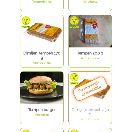
Tempehting
Nutrigold
Dimljeni tempeh 170
Tempeh 200 g
g
Annapurna
Annapurna
Tempeh burger
Dimljeni tempeh 250
g
Vegehop
Annapurna