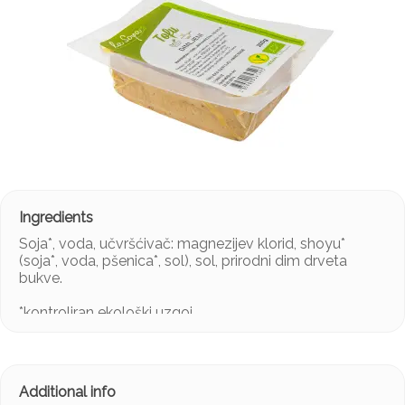
Soja*, voda, učvršćivač: magnezijev klorid, shoyu*
(soja*, voda, pšenica*, sol), sol, prirodni dim drveta
bukve.
*kontroliran ekološki uzgoj