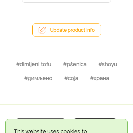
Update product info
#dimljeni tofu
#pšenica
#shoyu
#димљено
#соја
#храна
This website uses cookies to