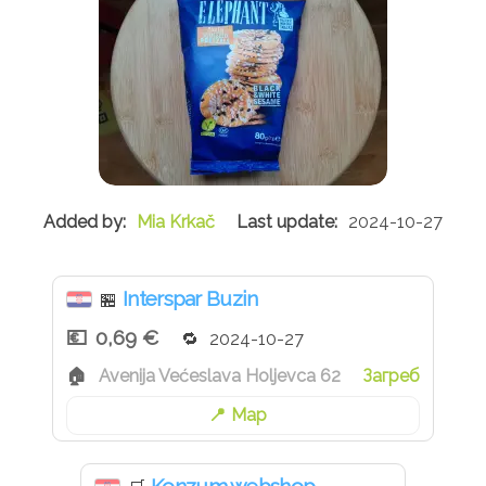
Mia Krkač
2024-10-27
Interspar Buzin
🏪
0,69 €
2024-10-27
Avenija Većeslava Holjevca 62
Загреб
Map