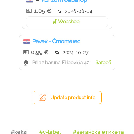
Konzum webshop
🛒
1,05 €
2026-08-04
Webshop
Pevex - Črnomerec
0,99 €
2024-10-27
Prilaz baruna Filipovića 42
Загреб
Update product info
#keksi
#v-label
#веганска етикета