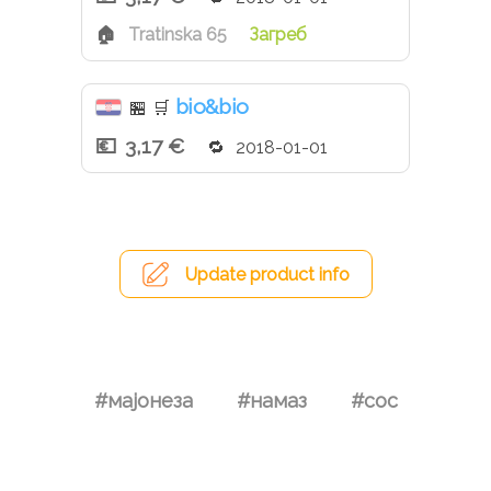
Tratinska 65
Загреб
bio&bio
🏪
🛒
3,17 €
2018-01-01
Update product info
#мајонеза
#намаз
#сос