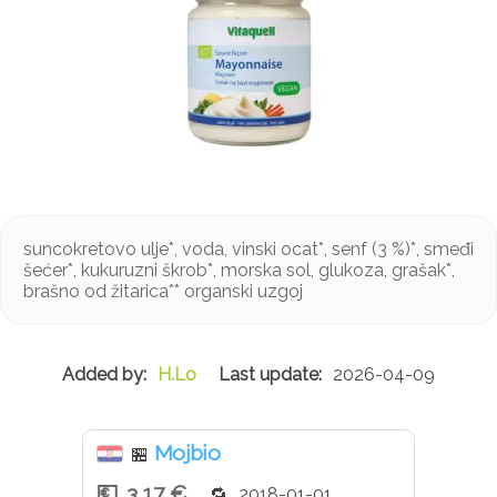
suncokretovo ulje*, voda, vinski ocat*, senf (3 %)*, smeđi
šećer*, kukuruzni škrob*, morska sol, glukoza, grašak*,
brašno od žitarica** organski uzgoj
H.Lo
2026-04-09
Mojbio
🏪
3,17 €
2018-01-01