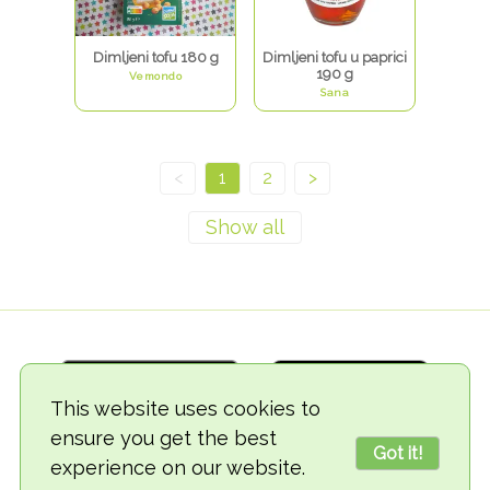
Dimljeni tofu 180 g
Dimljeni tofu u paprici
190 g
Vemondo
Sana
<
1
2
>
This website uses cookies to
ensure you get the best
Got it!
experience on our website.
© 2018-2026 TheVegCat