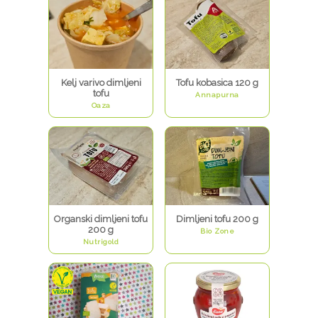
Kelj varivo dimljeni
Tofu kobasica 120 g
tofu
Annapurna
Oaza
Organski dimljeni tofu
Dimljeni tofu 200 g
200 g
Bio Zone
Nutrigold